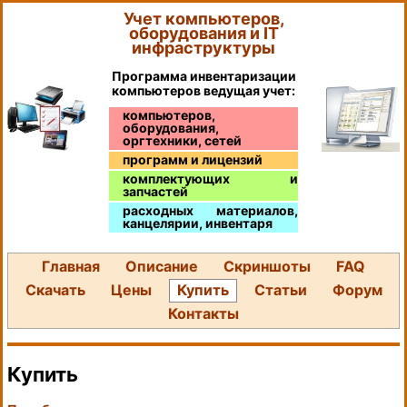
Учет компьютеров,
оборудования и IT
инфраструктуры
Программа инвентаризации
компьютеров ведущая учет:
компьютеров,
оборудования,
оргтехники, сетей
программ и лицензий
комплектующих и
запчастей
расходных материалов,
канцелярии, инвентаря
Главная
Описание
Скриншоты
FAQ
Скачать
Цены
Купить
Статьи
Форум
Контакты
Купить